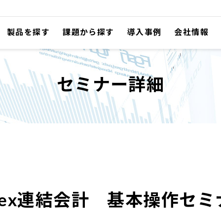
製品を探す
課題から探す
導入事例
会社情報
BTrexシリーズ
連結決算
人事管理
セミナー詳細
会計ソリューション
有価証券管理
給与計算
その他ソリューション
金融商品
勤怠管理
コンサルティングサービス
システム間連携
海外子会社
財務会計
年末調整
経費精算
債権債務
Trex連結会計 基本操作セミ
固定資産
RPA