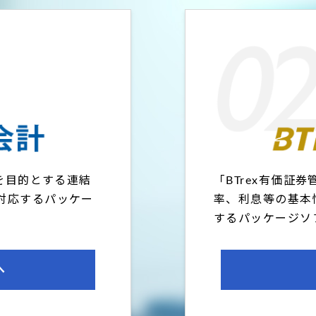
応を目的とする連結
「BTrex有価証
対応するパッケー
率、利息等の基本
するパッケージソ
へ