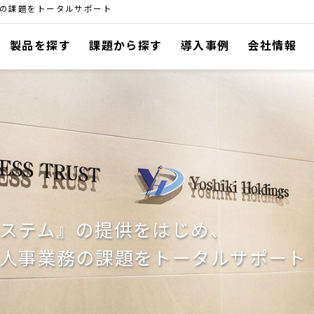
の課題をトータルサポート
製品を探す
課題から探す
導入事例
会社情報
BTrexシリーズ
連結決算
人事管理
会計ソリューション
有価証券管理
給与計算
その他ソリューション
金融商品
勤怠管理
コンサルティングサービス
システム間連携
海外子会社
ステム』の提供をはじめ、
財務会計
年末調整
人事業務の課題をトータルサポート
経費精算
債権債務
固定資産
RPA